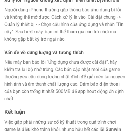
Xử lý lỗi “Nguồn không xác định” trên thiết bị Android
Người dùng iPhone thường gặp thông báo ứng dụng bị lỗi
và không thể mở được. Cách xử lý là vào: Cài đặt chung ->
Quản lý thiết bị -> Chọn cấu hình của ứng dụng và nhấn “Tin
cậy”. Sau bước này, bạn có thể tham gia các trò chơi mà
không gặp bất kỳ trở ngại nào.
Vấn đề về dung lượng và tương thích
Nếu máy bạn báo lỗi “Ứng dụng chưa được cài đặt”, hãy
kiểm tra lại bộ nhớ trống. Các bản cập nhật mới của game
thường yêu cầu dung lượng nhất định để giải nén tài nguyên
hình ảnh và âm thanh chất lượng cao. Đảm bảo điện thoại
của bạn còn trống ít nhất 500MB để app hoạt động ổn định
nhất.
Kết luận
Việc gặp phải những sự cố kỹ thuật trong quá trình chơi
game là điều khó tránh khỏi, nhưng hầu hết các
lỗi Sunwin