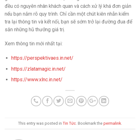
đều có nguyên nhân khách quan và cách xử lý khá đơn giản
nếu bạn nắm rõ quy trình. Chỉ cần một chút kiên nhẫn kiểm
tra lại thông tin và kết nối, bạn sẽ sớm trở lại đường đua để
săn những hũ thưởng giá trị.
Xem thông tin mới nhất tại:
https://perspektivaes.in.net/
https://zlatamagic.in.net/
https://www.xlnc.in.net/
This entry was posted in
Tin Tức
. Bookmark the
permalink
.