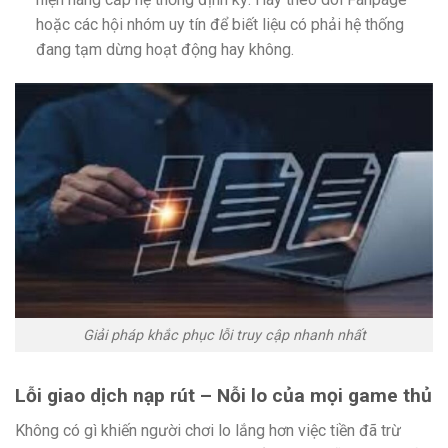
hoặc các hội nhóm uy tín để biết liệu có phải hệ thống
đang tạm dừng hoạt động hay không.
Giải pháp khắc phục lỗi truy cập nhanh nhất
Lỗi giao dịch nạp rút – Nỗi lo của mọi game thủ
Không có gì khiến người chơi lo lắng hơn việc tiền đã trừ