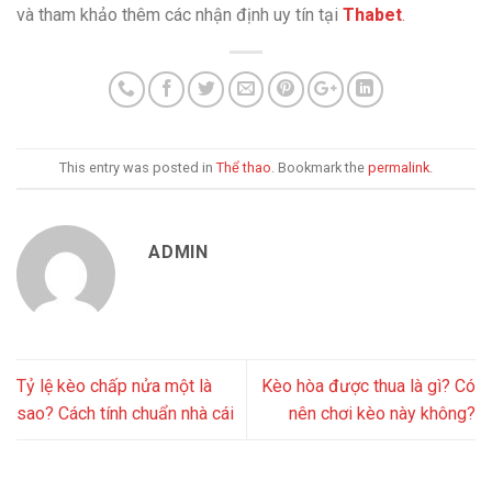
và tham khảo thêm các nhận định uy tín tại
Thabet
.
This entry was posted in
Thể thao
. Bookmark the
permalink
.
ADMIN
Tỷ lệ kèo chấp nửa một là
Kèo hòa được thua là gì? Có
sao? Cách tính chuẩn nhà cái
nên chơi kèo này không?