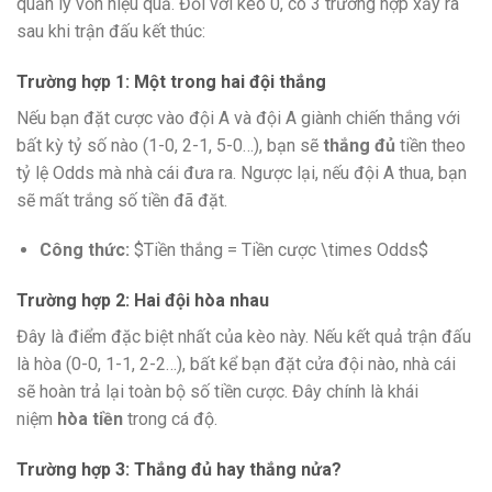
quản lý vốn hiệu quả. Đối với kèo 0, có 3 trường hợp xảy ra
sau khi trận đấu kết thúc:
Trường hợp 1: Một trong hai đội thắng
Nếu bạn đặt cược vào đội A và đội A giành chiến thắng với
bất kỳ tỷ số nào (1-0, 2-1, 5-0…), bạn sẽ
thắng đủ
tiền theo
tỷ lệ Odds mà nhà cái đưa ra. Ngược lại, nếu đội A thua, bạn
sẽ mất trắng số tiền đã đặt.
Công thức:
$Tiền thắng = Tiền cược \times Odds$
Trường hợp 2: Hai đội hòa nhau
Đây là điểm đặc biệt nhất của kèo này. Nếu kết quả trận đấu
là hòa (0-0, 1-1, 2-2…), bất kể bạn đặt cửa đội nào, nhà cái
sẽ hoàn trả lại toàn bộ số tiền cược. Đây chính là khái
niệm
hòa tiền
trong cá độ.
Trường hợp 3: Thắng đủ hay thắng nửa?