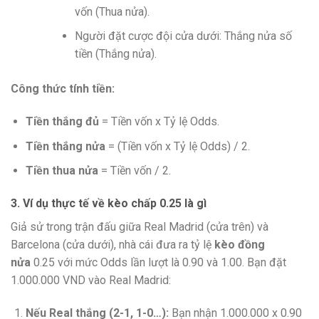
vốn (Thua nửa).
Người đặt cược đội cửa dưới: Thắng nửa số
tiền (Thắng nửa).
Công thức tính tiền:
Tiền thắng đủ
= Tiền vốn x Tỷ lệ Odds.
Tiền thắng nửa
= (Tiền vốn x Tỷ lệ Odds) / 2.
Tiền thua nửa
= Tiền vốn / 2.
3. Ví dụ thực tế về kèo chấp 0.25 là gì
Giả sử trong trận đấu giữa Real Madrid (cửa trên) và
Barcelona (cửa dưới), nhà cái đưa ra tỷ lệ
kèo đồng
nửa
0.25 với mức Odds lần lượt là 0.90 và 1.00. Bạn đặt
1.000.000 VND vào Real Madrid:
Nếu Real thắng (2-1, 1-0…):
Bạn nhận 1.000.000 x 0.90