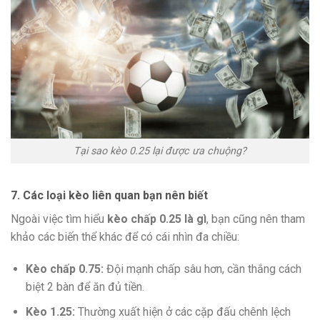
Tại sao kèo 0.25 lại được ưa chuộng?
7. Các loại kèo liên quan bạn nên biết
Ngoài việc tìm hiểu
kèo chấp 0.25 là gì
, bạn cũng nên tham
khảo các biến thể khác để có cái nhìn đa chiều:
Kèo chấp 0.75:
Đội mạnh chấp sâu hơn, cần thắng cách
biệt 2 bàn để ăn đủ tiền.
Kèo 1.25:
Thường xuất hiện ở các cặp đấu chênh lệch