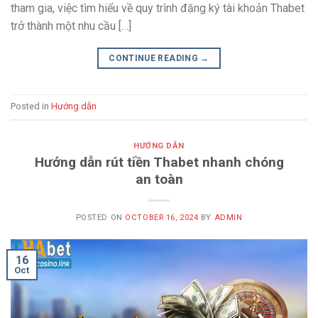
tham gia, việc tìm hiểu về quy trình đăng ký tài khoản Thabet
trở thành một nhu cầu […]
CONTINUE READING
→
Posted in
Hướng dẫn
HƯỚNG DẪN
Hướng dẫn rút tiền Thabet nhanh chóng
an toàn
POSTED ON
OCTOBER 16, 2024
BY
ADMIN
16
Oct