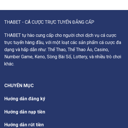
THABET - CÁ CƯỢC TRỰC TUYẾN ĐẲNG CẤP
THABET tự hào cung cấp cho người chơi dịch vụ cá cược
trực tuyến hàng đầu, với một loạt các sản phẩm cá cược đa
dạng và hấp dẫn như: Thể Thao, Thể Thao Ảo, Casino,
Number Game, Keno, Sòng Bài Số, Lottery, và nhiều trò chơi
khác.
CHUYÊN MỤC
Hướng dẫn đăng ký
Hướng dẫn nạp tiền
Hướng dẫn rút tiền