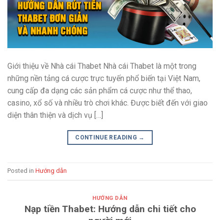
Giới thiệu về Nhà cái Thabet Nhà cái Thabet là một trong
những nền tảng cá cược trực tuyến phổ biến tại Việt Nam,
cung cấp đa dạng các sản phẩm cá cược như thể thao,
casino, xổ số và nhiều trò chơi khác. Được biết đến với giao
diện thân thiện và dịch vụ […]
CONTINUE READING
→
Posted in
Hướng dẫn
HƯỚNG DẪN
Nạp tiền Thabet: Hướng dẫn chi tiết cho