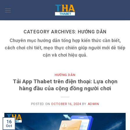
Skip
to
content
CATEGORY ARCHIVES:
HƯỚNG DẪN
Chuyên mục hướng dẫn tổng hợp kiến thức cần biết,
cách chơi chi tiết, mẹo thực chiến giúp người mới dễ tiếp
cận và chơi hiệu quả.
HƯỚNG DẪN
Tải App Thabet trên điện thoại: Lựa chọn
hàng đầu của cộng đồng người chơi
POSTED ON
OCTOBER 16, 2024
BY
ADMIN
16
Oct