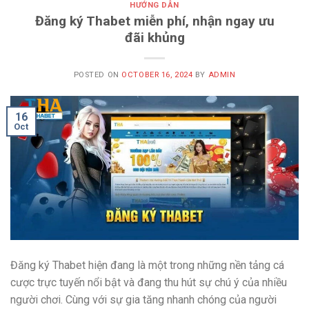
HƯỚNG DẪN
Đăng ký Thabet miễn phí, nhận ngay ưu
đãi khủng
POSTED ON
OCTOBER 16, 2024
BY
ADMIN
16
Oct
Đăng ký Thabet hiện đang là một trong những nền tảng cá
cược trực tuyến nổi bật và đang thu hút sự chú ý của nhiều
người chơi. Cùng với sự gia tăng nhanh chóng của người