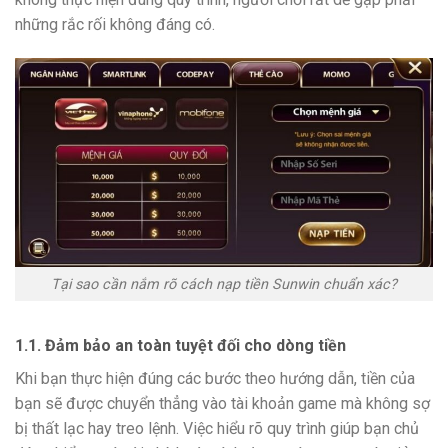
những rắc rối không đáng có.
Tại sao cần nắm rõ cách nạp tiền Sunwin chuẩn xác?
1.1. Đảm bảo an toàn tuyệt đối cho dòng tiền
Khi bạn thực hiện đúng các bước theo hướng dẫn, tiền của
bạn sẽ được chuyển thẳng vào tài khoản game mà không sợ
bị thất lạc hay treo lệnh. Việc hiểu rõ quy trình giúp bạn chủ