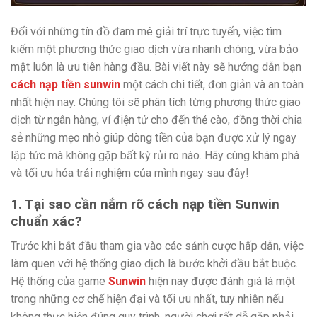
Đối với những tín đồ đam mê giải trí trực tuyến, việc tìm
kiếm một phương thức giao dịch vừa nhanh chóng, vừa bảo
mật luôn là ưu tiên hàng đầu. Bài viết này sẽ hướng dẫn bạn
cách nạp tiền sunwin
một cách chi tiết, đơn giản và an toàn
nhất hiện nay. Chúng tôi sẽ phân tích từng phương thức giao
dịch từ ngân hàng, ví điện tử cho đến thẻ cào, đồng thời chia
sẻ những mẹo nhỏ giúp dòng tiền của bạn được xử lý ngay
lập tức mà không gặp bất kỳ rủi ro nào. Hãy cùng khám phá
và tối ưu hóa trải nghiệm của mình ngay sau đây!
1. Tại sao cần nắm rõ cách nạp tiền Sunwin
chuẩn xác?
Trước khi bắt đầu tham gia vào các sảnh cược hấp dẫn, việc
làm quen với hệ thống giao dịch là bước khởi đầu bắt buộc.
Hệ thống của game
Sunwin
hiện nay được đánh giá là một
trong những cơ chế hiện đại và tối ưu nhất, tuy nhiên nếu
không thực hiện đúng quy trình, người chơi rất dễ gặp phải