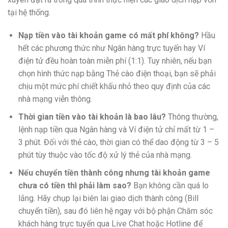
tại hệ thống.
Nạp tiền vào tài khoản game có mất phí không?
Hầu
hết các phương thức như Ngân hàng trực tuyến hay Ví
điện tử đều hoàn toàn miễn phí (1:1). Tuy nhiên, nếu bạn
chọn hình thức nạp bằng Thẻ cào điện thoại, bạn sẽ phải
chịu một mức phí chiết khấu nhỏ theo quy định của các
nhà mạng viễn thông.
Thời gian tiền vào tài khoản là bao lâu?
Thông thường,
lệnh nạp tiền qua Ngân hàng và Ví điện tử chỉ mất từ 1 –
3 phút. Đối với thẻ cào, thời gian có thể dao động từ 3 – 5
phút tùy thuộc vào tốc độ xử lý thẻ của nhà mạng.
Nếu chuyển tiền thành công nhưng tài khoản game
chưa có tiền thì phải làm sao?
Bạn không cần quá lo
lắng. Hãy chụp lại biên lai giao dịch thành công (Bill
chuyển tiền), sau đó liên hệ ngay với bộ phận Chăm sóc
khách hàng trực tuyến qua Live Chat hoặc Hotline để