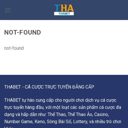
Skip
to
content
NOT-FOUND
not-found
THABET - CÁ CƯỢC TRỰC TUYẾN ĐẲNG CẤP
THABET tự hào cung cấp cho người chơi dịch vụ cá cược
trực tuyến hàng đầu, với một loạt các sản phẩm cá cược đa
dạng và hấp dẫn như: Thể Thao, Thể Thao Ảo, Casino,
Number Game, Keno, Sòng Bài Số, Lottery, và nhiều trò chơi